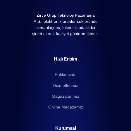
Zirve Grup Teknoloji Pazarlama
A.Ş., elektronik ürünler sektöründe
uzmanlaşmış, teknoloji odaklı bir
şirket olarak faaliyet göstermektedir.
Hızlı Erişim
Hakkımızda
Hizmetlerimiz
Mağazalarımız
Online Mağazamız
Kurumsal