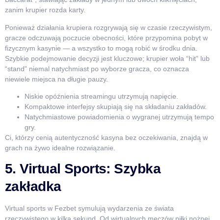
zanim krupier rozda karty.
Ponieważ działania krupiera rozgrywają się w czasie rzeczywistym,
gracze odczuwają poczucie obecności, które przypomina pobyt w
fizycznym kasynie — a wszystko to mogą robić w środku dnia.
Szybkie podejmowanie decyzji jest kluczowe; krupier woła “hit” lub
“stand” niemal natychmiast po wyborze gracza, co oznacza
niewiele miejsca na długie pauzy.
Niskie opóźnienia streamingu utrzymują napięcie.
Kompaktowe interfejsy skupiają się na składaniu zakładów.
Natychmiastowe powiadomienia o wygranej utrzymują tempo
gry.
Ci, którzy cenią autentyczność kasyna bez oczekiwania, znajdą w
grach na żywo idealne rozwiązanie.
5. Virtual Sports: Szybka
zakładka
Virtual sports w Fezbet symulują wydarzenia ze świata
rzeczywistego w kilka sekund. Od wirtualnych meczów piłki nożnej