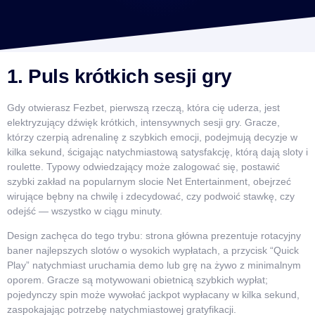
1. Puls krótkich sesji gry
Gdy otwierasz Fezbet, pierwszą rzeczą, która cię uderza, jest
elektryzujący dźwięk krótkich, intensywnych sesji gry. Gracze,
którzy czerpią adrenalinę z szybkich emocji, podejmują decyzje w
kilka sekund, ścigając natychmiastową satysfakcję, którą dają sloty i
roulette. Typowy odwiedzający może zalogować się, postawić
szybki zakład na popularnym slocie Net Entertainment, obejrzeć
wirujące bębny na chwilę i zdecydować, czy podwoić stawkę, czy
odejść — wszystko w ciągu minuty.
Design zachęca do tego trybu: strona główna prezentuje rotacyjny
baner najlepszych slotów o wysokich wypłatach, a przycisk “Quick
Play” natychmiast uruchamia demo lub grę na żywo z minimalnym
oporem. Gracze są motywowani obietnicą szybkich wypłat;
pojedynczy spin może wywołać jackpot wypłacany w kilka sekund,
zaspokajając potrzebę natychmiastowej gratyfikacji.