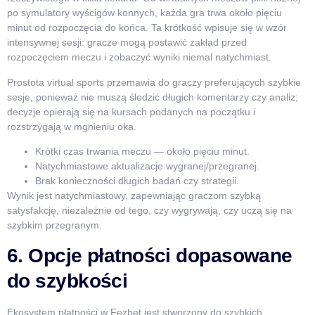
po symulatory wyścigów konnych, każda gra trwa około pięciu
minut od rozpoczęcia do końca. Ta krótkość wpisuje się w wzór
intensywnej sesji: gracze mogą postawić zakład przed
rozpoczęciem meczu i zobaczyć wyniki niemal natychmiast.
Prostota virtual sports przemawia do graczy preferujących szybkie
sesje, ponieważ nie muszą śledzić długich komentarzy czy analiz;
decyzje opierają się na kursach podanych na początku i
rozstrzygają w mgnieniu oka.
Krótki czas trwania meczu — około pięciu minut.
Natychmiastowe aktualizacje wygranej/przegranej.
Brak konieczności długich badań czy strategii.
Wynik jest natychmiastowy, zapewniając graczom szybką
satysfakcję, niezależnie od tego, czy wygrywają, czy uczą się na
szybkim przegranym.
6. Opcje płatności dopasowane
do szybkości
Ekosystem płatności w Fezbet jest stworzony do szybkich