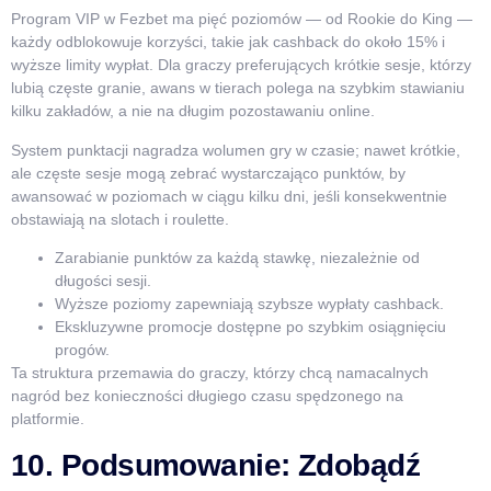
Program VIP w Fezbet ma pięć poziomów — od Rookie do King —
każdy odblokowuje korzyści, takie jak cashback do około 15% i
wyższe limity wypłat. Dla graczy preferujących krótkie sesje, którzy
lubią częste granie, awans w tierach polega na szybkim stawianiu
kilku zakładów, a nie na długim pozostawaniu online.
System punktacji nagradza wolumen gry w czasie; nawet krótkie,
ale częste sesje mogą zebrać wystarczająco punktów, by
awansować w poziomach w ciągu kilku dni, jeśli konsekwentnie
obstawiają na slotach i roulette.
Zarabianie punktów za każdą stawkę, niezależnie od
długości sesji.
Wyższe poziomy zapewniają szybsze wypłaty cashback.
Ekskluzywne promocje dostępne po szybkim osiągnięciu
progów.
Ta struktura przemawia do graczy, którzy chcą namacalnych
nagród bez konieczności długiego czasu spędzonego na
platformie.
10. Podsumowanie: Zdobądź